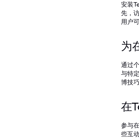
安装T
先，访
用户
为
通过个
与特
博技
在
参与在
些互