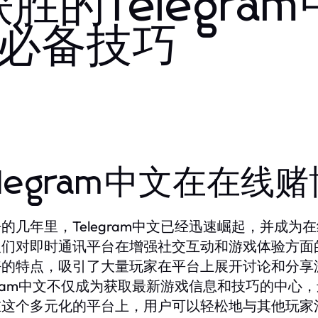
的Telegra
的必备技巧
elegram中文在在线
的几年里，Telegram中文已经迅速崛起，并成
们对即时通讯平台在增强社交互动和游戏体验方面的日
的特点，吸引了大量玩家在平台上展开讨论和分享游
egram中文不仅成为获取最新游戏信息和技巧的中
在这个多元化的平台上，用户可以轻松地与其他玩家