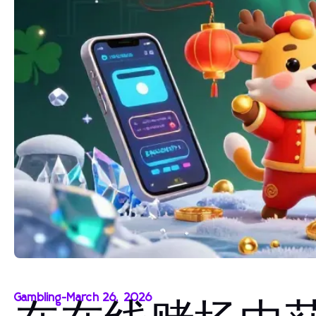
Gambling
-
March 26, 2026