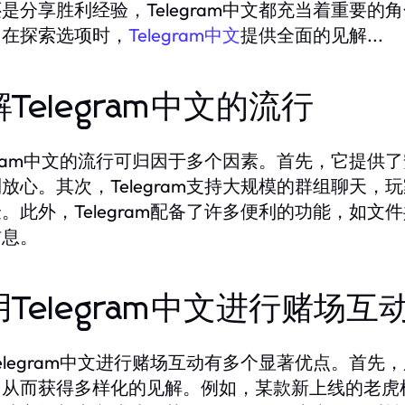
是分享胜利经验，Telegram中文都充当着重要
。在探索选项时，
Telegram中文
提供全面的见解...
Telegram中文的流行
egram中文的流行可归因于多个因素。首先，它提
放心。其次，Telegram支持大规模的群组聊天
。此外，Telegram配备了许多便利的功能，如
信息。
用Telegram中文进行赌场互
elegram中文进行赌场互动有多个显著优点。首
，从而获得多样化的见解。例如，某款新上线的老虎