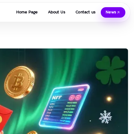
Home Page
About Us
Contact us
News