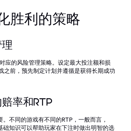
最大化胜利的策略
管理
算和对应的风险管理策略。设定最大投注额和损
戏之前，预先制定计划并遵循是获得长期成功
的赔率和RTP
要。不同的游戏有不同的RTP，一般而言，
些基础知识可以帮助玩家在下注时做出明智的选